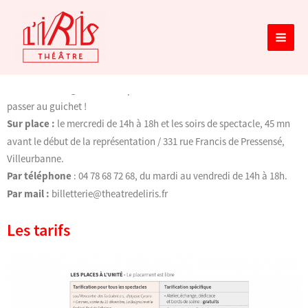
Aller
MAIN
au
MEN
contenu
Comment réserver
Sur internet :
www.theatredeliris.fr
Billets téléchargeables et imprimable de chez soi.
Plus besoin de
passer au guichet !
Sur place :
le mercredi de 14h à 18h et les soirs de spectacle, 45 mn
avant le début de la représentation / 331 rue Francis de Pressensé,
Villeurbanne.
Par téléphone
: 04 78 68 72 68, du mardi au vendredi de 14h à 18h.
Par mail :
billetterie@theatredeliris.fr
Les tarifs