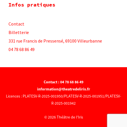
Infos pratiques
Contact
Billetterie
331 rue Francis de Pressensé, 69100 Villeurbanne
04 78 68 86 49
Contact : 04 78 68 86 49
information@theatredeliris.fr
Licences : PLATESV-R-2025-001950/PLATESV-R-2025-001951/PLATESV-
R-2025-001942
© 2026 Théâtre de l'Iris