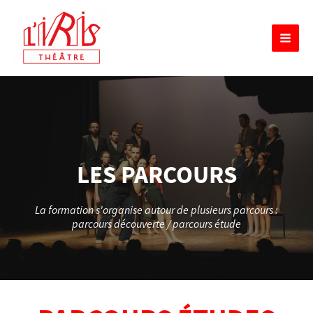
Aller
MAIN
au
MEN
contenu
LES PARCOURS
La formation s'organise autour de plusieurs parcours :
parcours découverte / parcours étude