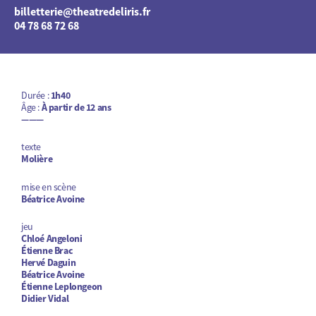
billetterie@theatredeliris.fr
04 78 68 72 68
Durée :
1h40
Âge :
À partir de 12 ans
———
texte
Molière
mise en scène
Béatrice Avoine
jeu
Chloé Angeloni
Étienne Brac
Hervé Daguin
Béatrice Avoine
Étienne Leplongeon
Didier Vidal