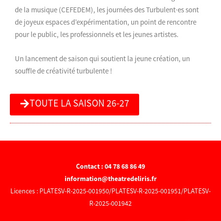
de la musique (CEFEDEM), les journées des
Turbulent·es
sont
de joyeux espaces d’expérimentation, un point de rencontre
pour le public, les professionnels et les jeunes artistes.
Un lancement de saison qui soutient la jeune création, un
souffle de créativité turbulente !
TOUTE LA SAISON 26-27
Contact : 04 78 68 86 49
information@theatredeliris.fr
Licences : PLATESV-R-2025-001950/PLATESV-R-2025-001951/PLATESV-
R-2025-001942