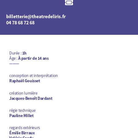
billetterie@theatredeliris.fr
04 78 68 72 68
Durée :
1h
Âge :
À partir de 14 ans
———
conception et interprétation
Raphaël Gouisset
création lumière
Jacques-Benoît Dardant
régie technique
Pauline Millet
regards extérieurs
Émilie Birraux