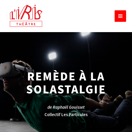
Aller
MAIN
au
MEN
contenu
REMÈDE À LA
SOLASTALGIE
de Raphaël Gouisset
Collectif Les Particules