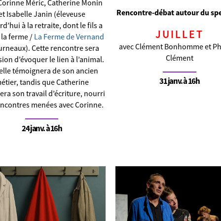
Corinne Méric, Catherine Monin
Rencontre-débat autour du spe
et Isabelle Janin (éleveuse
d’hui à la retraite, dont le fils a
JUILLET
 la ferme /
La Ferme de Vernand
avec Clément Bonhomme et Ph
urneaux).
Cette rencontre sera
Clément
sion d’évoquer le lien à l’animal.
elle témoignera de son ancien
31 janv. à 16h
étier, tandis que Catherine
era son travail d’écriture, nourri
encontres menées avec Corinne.
24 janv. à 16h