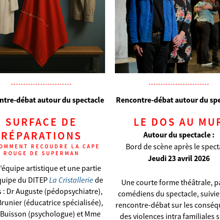
tre-débat autour du spectacle
Rencontre-débat autour du sp
SURFACE DE
LE DOS AU MU
RÉPARATIONS
Autour du spectacle :
Bord de scène après le spect
OMMENT RECOUDRE LA CAPE
ROUGE DE SUPERMAN
Jeudi 23 avril 2026
l’équipe artistique et une partie
La Cristallerie
équipe du DITEP
de
Une courte forme théâtrale, pa
 : Dr Auguste (pédopsychiatre),
comédiens du spectacle, suivie
unier (éducatrice spécialisée),
rencontre-débat sur les consé
Buisson (psychologue) et Mme
des violences intra familiales s