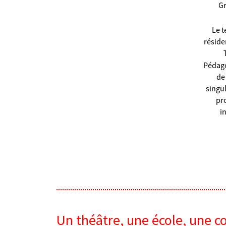
Gr
Le t
réside
Pédag
de
singul
pr
i
Un théâtre, une école, une c