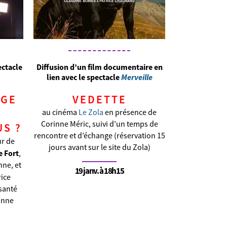
ectacle
Diffusion d’un film documentaire en
lien avec le spectacle
Merveille
AGE
VEDETTE
au cinéma
Le Zola
en présence de
Corinne Méric, suivi d’un temps de
S ?
rencontre et d’échange (réservation 15
ur de
jours avant sur le site du Zola)
e Fort
,
nne, et
19 janv. à 18h15
rice
santé
anne