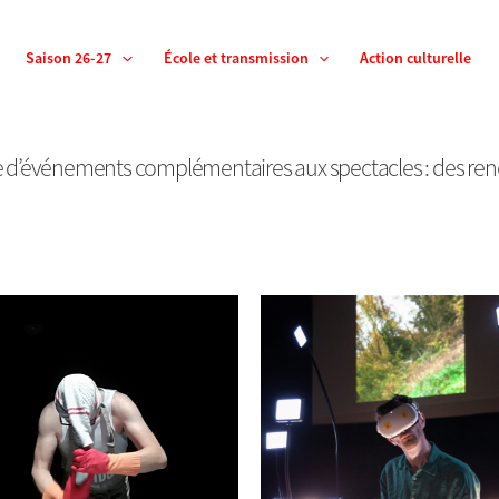
Saison 26-27
École et transmission
Action culturelle
e d’événements complémentaires aux spectacles : des renc