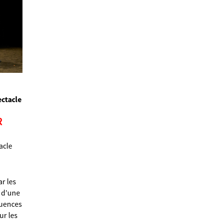
ectacle
R
acle
r les
 d’une
quences
ur les