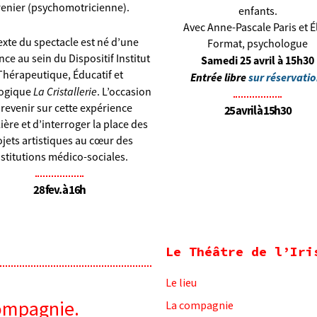
enier (psychomotricienne).
enfants.
Avec Anne-Pascale Paris et É
exte du spectacle est né d’une
Format, psychologue
nce au sein du Dispositif Institut
Samedi 25 avril à 15h30
Thérapeutique, Éducatif et
Entrée libre
sur réservati
La Cristallerie
ogique
. L’occasion
 revenir sur cette expérience
25 avril à 15h30
ière et d’interroger la place des
ojets artistiques au cœur des
nstitutions médico-sociales.
28 fev. à 16h
Le Théâtre de l’Iri
Le lieu
ompagnie.​
La compagnie