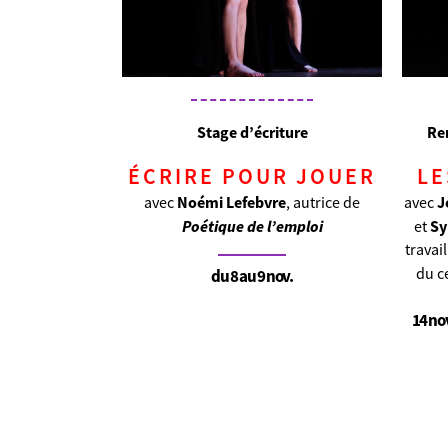
Stage d’écriture
Re
ÉCRIRE POUR JOUER
LE
Noémi Lefebvre
J
avec
, autrice de
avec
Poétique de l’emploi
Sy
et
travai
du c
du 8 au 9 nov.
14 nov