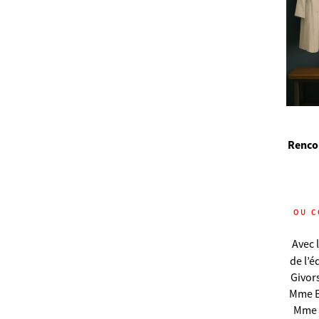
Rencon
OU C
Avec 
de l’
Givors
Mme Br
Mme 