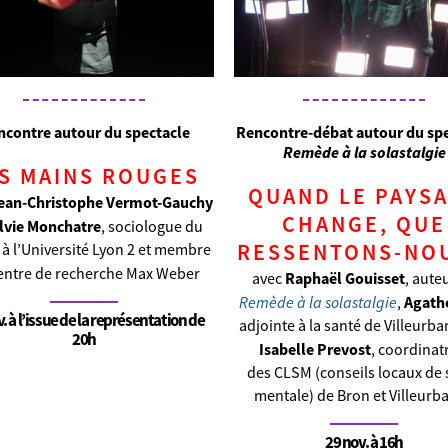
ncontre autour du spectacle
Rencontre-débat autour du sp
Remède à la solastalgie
S MAINS ROUGES
QUAND LE PAYS
ean-Christophe Vermot-Gauchy
CHANGE, QUE
lvie Monchatre
, sociologue du
RESSENTONS-NOU
l à l’Université Lyon 2 et membre
entre de recherche Max Weber
Raphaël Gouisset
avec
, aute
Remède à la solastalgie
Agath
,
. à l’issue de la représentation de
adjointe à la santé de Villeurba
20h
Isabelle Prevost
, coordinat
des CLSM (conseils locaux de 
mentale) de Bron et Villeurb
29 nov. à 16h