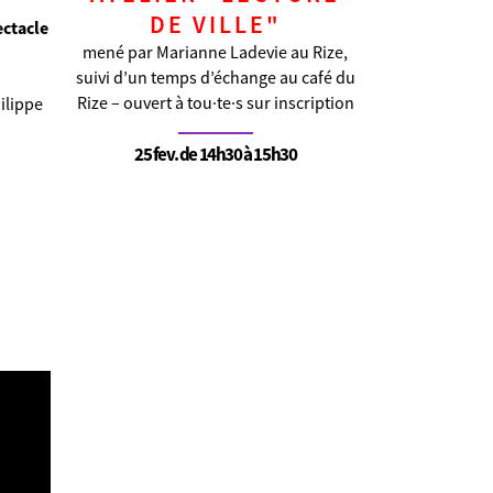
DE VILLE"
ctacle
mené par Marianne Ladevie au Rize,
suivi d’un temps d’échange au café du
Rize – ouvert à tou·te·s sur inscription
ilippe
25 fev. de 14h30 à 15h30