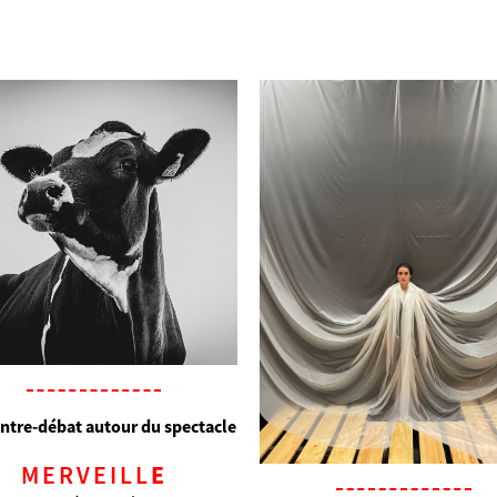
ntre-débat autour du spectacle
MERVEILL
E