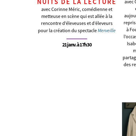
NUITS DE LA LECTURE
avec
avec Corinne Méric, comédienne et
aujour
metteuse en scène qui est allée à la
repris
rencontre d’éleveuses et d’éleveurs
à Fo
Merveille
pour la création du spectacle
l’occa
Isab
21 janv. à 17h30
m
partag
des r